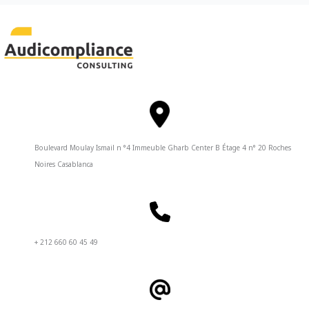
Boulevard Moulay Ismail n °4 Immeuble Gharb Center B Étage 4 n° 20 Roches
Noires Casablanca
+ 212 660 60 45 49