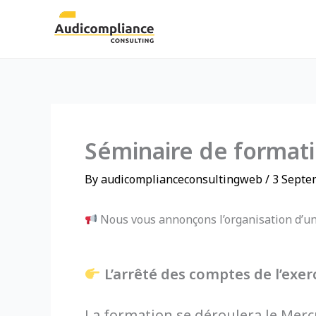
Skip
to
content
Séminaire de format
By
audicomplianceconsultingweb
/
3 Septe
Nous vous annonçons l’organisation d’un 
L’arrêté des comptes de l’exer
La formation se déroulera le Mer