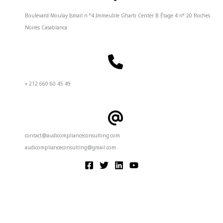
Boulevard Moulay Ismail n °4 Immeuble Gharb Center B Étage 4 n° 20 Roches
Noires Casablanca
+ 212 660 60 45 49
contact@audicomplianceconsulting.com
audicomplianceconsulting@gmail.com