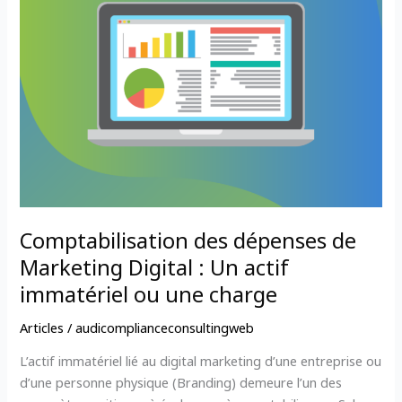
Un
actif
immatériel
ou
une
charge
Comptabilisation des dépenses de
Marketing Digital : Un actif
immatériel ou une charge
Articles
/
audicomplianceconsultingweb
L’actif immatériel lié au digital marketing d’une entreprise ou
d’une personne physique (Branding) demeure l’un des